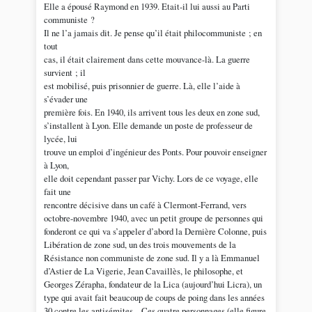
Elle a épousé Raymond en 1939. Etait-il lui aussi au Parti
communiste ?
Il ne l’a jamais dit. Je pense qu’il était philocommuniste ; en
tout
cas, il était clairement dans cette mouvance-là. La guerre
survient ; il
est mobilisé, puis prisonnier de guerre. Là, elle l’aide à
s’évader une
première fois. En 1940, ils arrivent tous les deux en zone sud,
s’installent à Lyon. Elle demande un poste de professeur de
lycée, lui
trouve un emploi d’ingénieur des Ponts. Pour pouvoir enseigner
à Lyon,
elle doit cependant passer par Vichy. Lors de ce voyage, elle
fait une
rencontre décisive dans un café à Clermont-Ferrand, vers
octobre-novembre 1940, avec un petit groupe de personnes qui
fonderont ce qui va s’appeler d’abord la Dernière Colonne, puis
Libération de zone sud, un des trois mouvements de la
Résistance non communiste de zone sud. Il y a là Emmanuel
d’Astier de La Vigerie, Jean Cavaillès, le philosophe, et
Georges Zérapha, fondateur de la Lica (aujourd’hui Licra), un
type qui avait fait beaucoup de coups de poing dans les années
30 contre les antisémites... Ces quatre personnages (elle figure