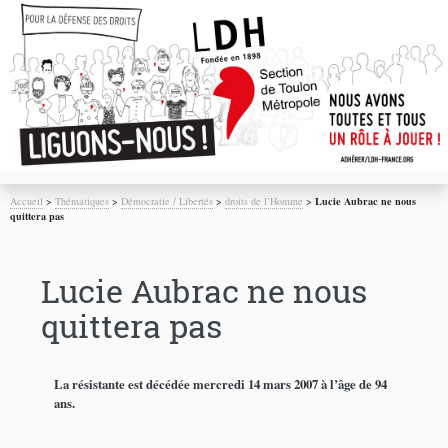
Accueil
>
Thématiques
>
Démocratie / Libertés
>
droits de l’Homme
>
Lucie Aubrac ne nous
quittera pas
Lucie Aubrac ne nous
quittera pas
La résistante est décédée mercredi 14 mars 2007 à l’âge de 94
ans.