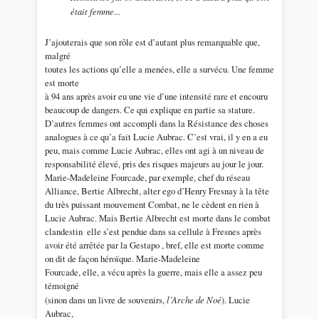
était femme...
J’ajouterais que son rôle est d’autant plus remarquable que,
malgré
toutes les actions qu’elle a menées, elle a survécu. Une femme
est morte
à 94 ans après avoir eu une vie d’une intensité rare et encouru
beaucoup de dangers. Ce qui explique en partie sa stature.
D’autres femmes ont accompli dans la Résistance des choses
analogues à ce qu’a fait Lucie Aubrac. C’est vrai, il y en a eu
peu, mais comme Lucie Aubrac, elles ont agi à un niveau de
responsabilité élevé, pris des risques majeurs au jour le jour.
Marie-Madeleine Fourcade, par exemple, chef du réseau
Alliance, Bertie Albrecht, alter ego d’Henry Fresnay à la tête
du très puissant mouvement Combat, ne le cèdent en rien à
Lucie Aubrac. Mais Bertie Albrecht est morte dans le combat
clandestin ­ elle s’est pendue dans sa cellule à Fresnes après
avoir été arrêtée par la Gestapo , bref, elle est morte comme
on dit de façon héroïque. Marie-Madeleine
Fourcade, elle, a vécu après la guerre, mais elle a assez peu
témoigné
(sinon dans un livre de souvenirs,
l’Arche de Noé
). Lucie
Aubrac,