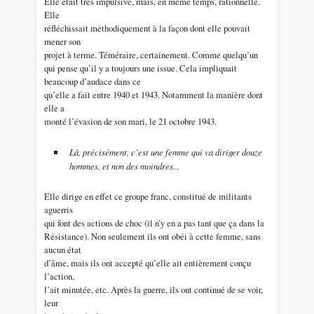
Elle était très impulsive, mais, en même temps, rationnelle.
Elle
réfléchissait méthodiquement à la façon dont elle pouvait
mener son
projet à terme. Téméraire, certainement. Comme quelqu’un
qui pense qu’il y a toujours une issue. Cela impliquait
beaucoup d’audace dans ce
qu’elle a fait entre 1940 et 1943. Notamment la manière dont
elle a
monté l’évasion de son mari, le 21 octobre 1943.
Là, précisément, c’est une femme qui va diriger douze
hommes, et non des moindres...
Elle dirige en effet ce groupe franc, constitué de militants
aguerris
qui font des actions de choc (il n’y en a pas tant que ça dans la
Résistance). Non seulement ils ont obéi à cette femme, sans
aucun état
d’âme, mais ils ont accepté qu’elle ait entièrement conçu
l’action,
l’ait minutée, etc. Après la guerre, ils ont continué de se voir,
leur