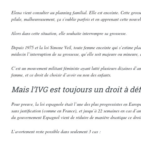
Elena vient consulter au planning familial. Elle est enceinte. Cette grosse
pilule, malheureusement, ça s’oublie parfois et en apprenant cette nouvel
Alors dans cette situation, elle souhaite interrompre sa grossesse.
Depuis 1975 et la loi Simone Veil, toute femme enceinte qui s’estime pla
médecin l’interruption de sa grossesse, qu’elle soit majeure ou mineure
C’est un mouvement militant féministe ayant lutté plusieurs dizaines d’a
femme, et ce droit de choisir d’avoir ou non des enfants.
Mais l’IVG est toujours un droit à dé
Pour preuve, la loi espagnole était l’une des plus progressistes en Euro
sans justification (comme en France), et jusqu’à 22 semaines en cas d’a
du gouvernement Espagnol vient de réduire de manière drastique ce droi
L’avortement reste possible dans seulement 3 cas :