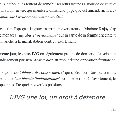
eux catholiques tentent de remobiliser leurs troupes autour de ce sujet qui
che pour la vie
, qui manifeste dimanche, juge que cet amendement à été
omouvoir l’avortement comme un droit"
.
rs qu’en Espagne, le gouvernement conservateur de Mariano Rajoy s’apprêt
de menaces
"durable et permanente"
sur la santé de la femme enceinte, 
dimanche à la manifestation contre l’avortement.
même jour, les pros-IVG ont également promis de donner de la voix puis
ondissement parisien. Assiste-t-on au retour d’une opposition frontale 
onçant
"les lobbies très conservateurs"
qui opèrent en Europe, la mini
venu que
"les libertés fondamentales"
, comme le droit à l’avortement, fe
opéennes. De quoi raviver les passions.
L’IVG une loi, un droit à défendre
[S