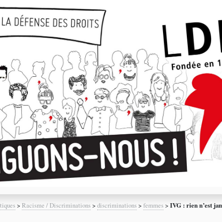
tiques
>
Racisme / Discriminations
>
discriminations
>
femmes
>
IVG : rien n’est ja