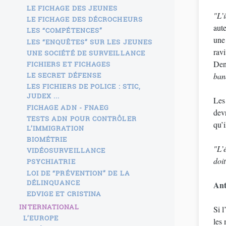
LE FICHAGE DES JEUNES
"L’
LE FICHAGE DES DÉCROCHEURS
aut
LES “COMPÉTENCES”
une 
LES “ENQUÊTES” SUR LES JEUNES
rav
UNE SOCIÉTÉ DE SURVEILLANCE
Den
FICHIERS ET FICHAGES
LE SECRET DÉFENSE
ban
LES FICHIERS DE POLICE : STIC,
JUDEX ...
Les
FICHAGE ADN - FNAEG
dev
TESTS ADN POUR CONTRÔLER
qu’
L’IMMIGRATION
BIOMÉTRIE
"L’é
VIDÉOSURVEILLANCE
doi
PSYCHIATRIE
LOI DE “PRÉVENTION” DE LA
DÉLINQUANCE
Ant
EDVIGE ET CRISTINA
INTERNATIONAL
Si l
L’EUROPE
les 