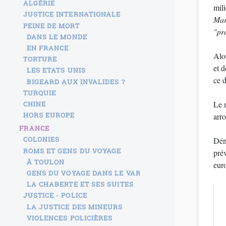
ALGÉRIE
mili
JUSTICE INTERNATIONALE
Mar
PEINE DE MORT
"pr
DANS LE MONDE
EN FRANCE
Alo
TORTURE
et 
LES ETATS UNIS
ce 
BIGEARD AUX INVALIDES ?
TURQUIE
Le 
CHINE
HORS EUROPE
arr
FRANCE
COLONIES
Dén
ROMS ET GENS DU VOYAGE
pré
À TOULON
eur
GENS DU VOYAGE DANS LE VAR
LA CHABERTE ET SES SUITES
JUSTICE - POLICE
LA JUSTICE DES MINEURS
VIOLENCES POLICIÈRES