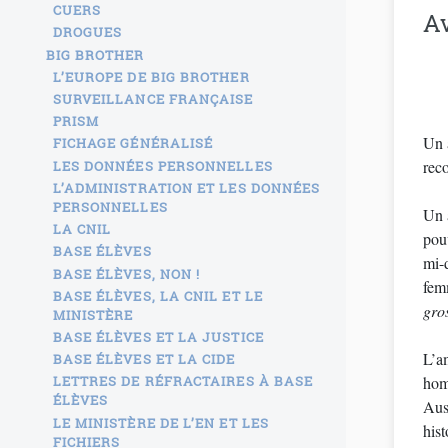
CUERS
Av
DROGUES
BIG BROTHER
L’EUROPE DE BIG BROTHER
SURVEILLANCE FRANÇAISE
PRISM
Un 
FICHAGE GÉNÉRALISÉ
reco
LES DONNÉES PERSONNELLES
L’ADMINISTRATION ET LES DONNÉES
PERSONNELLES
Un 
LA CNIL
pouv
BASE ÉLÈVES
mi-
BASE ÉLÈVES, NON !
fem
BASE ÉLÈVES, LA CNIL ET LE
gro
MINISTÈRE
BASE ÉLÈVES ET LA JUSTICE
L’am
BASE ÉLÈVES ET LA CIDE
homm
LETTRES DE RÉFRACTAIRES À BASE
ÉLÈVES
Auss
LE MINISTÈRE DE L’EN ET LES
hist
FICHIERS