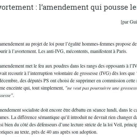
ortement : l’amendement qui pousse les
[par Gui
amendement au projet de loi pour l’égalité hommes-femmes propose de s
urir à l’avortement. Les anti-IVG, mécontents, manifestent à Paris.
amendement met le feu aux poudres dans les rangs des opposants à l’IVG
ait recourir à l’interruption volontaire de grossesse (IVG) dès lors que
décembre, des députés PS ont choisi de supprimer en commission cette
me enceinte qui, tout simplement,
"ne veut pas poursuivre une grossess
ssesse"
.
endement socialiste doit encore être débattu en séance lundi, dans le cad
es. La différence sémantique qu’il introduit ne devrait rien changer dans
i bien du côté des défenseurs d’une lecture stricte de la loi Veil, prin
oriques au texte, près de 40 ans après son adoption.