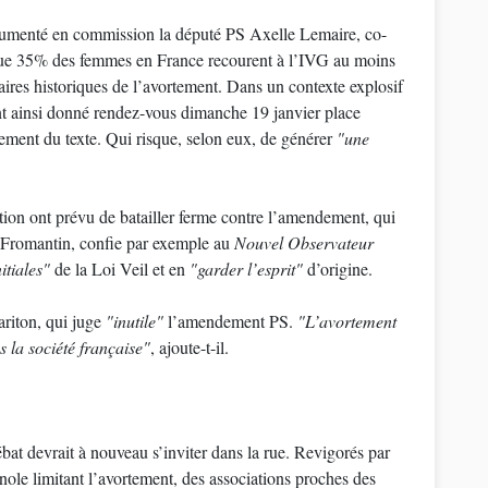
gumenté en commission la député PS Axelle Lemaire, co-
que 35% des femmes en France recourent à l’IVG au moins
saires historiques de l’avortement. Dans un contexte explosif
ont ainsi donné rendez-vous dimanche 19 janvier place
ement du texte. Qui risque, selon eux, de générer
"une
tion ont prévu de batailler ferme contre l’amendement, qui
 Fromantin, confie par exemple au
Nouvel Observateur
itiales"
de la Loi Veil et en
"garder l’esprit"
d’origine.
riton, qui juge
"inutile"
l’amendement PS.
"L’avortement
 la société française"
, ajoute-t-il.
ébat devrait à nouveau s’inviter dans la rue. Revigorés par
gnole limitant l’avortement, des associations proches des