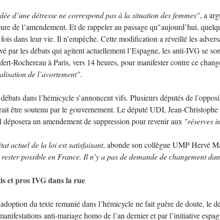
idée d’une détresse ne correspond pas à la situation des femmes"
, a ar
eure de l’amendement. Et de rappeler au passage qu"aujourd’hui, quel
fois dans leur vie. Il n’empêche. Cette modification a réveillé les adver
ivé par les débats qui agitent actuellement l’Espagne, les anti-IVG se s
fert-Rochereau à Paris, vers 14 heures, pour manifester contre ce chang
alisation de l’avortement"
.
 débats dans l’hémicycle s’annoncent vifs. Plusieurs députés de l’opposi
rait être soutenu par le gouvernement. Le député UDI, Jean-Christophe
il déposera un amendement de suppression pour revenir aux
"réserves in
tat actuel de la loi est satisfaisant
, abonde son collègue UMP Hervé Ma
t rester possible en France. Il n’y a pas de demande de changement dans
is et pros IVG dans la rue
’adoption du texte remanié dans l’hémicycle ne fait guère de doute, le d
manifestations anti-mariage homo de l’an dernier et par l’initiative espa