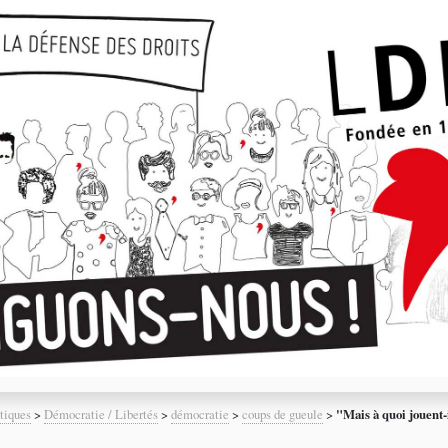
tiques
>
Démocratie / Libertés
>
démocratie
>
coups de gueule
>
"Mais à quoi jouent-