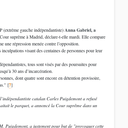
Anna Gabriel, a
UP (extrême gauche indépendantiste)
a Cour suprême à Madrid, déclare-t-elle mardi. Elle compare
mme une répression menée contre l’opposition.
les inculpations visant des centaines de personnes pour leur
épendantistes, tous sont visés par des poursuites pour
jusqu’à 30 ans d’incarcération.
rsonnes, dont quatre sont encore en détention provisoire,
7
as."
[
]
 l’indépendantiste catalan Carles Puigdemont a refusé
aitait le parquet, a annoncé la Cour suprême dans un
 M. Puigdemont, a justement pour but de "provoquer cette