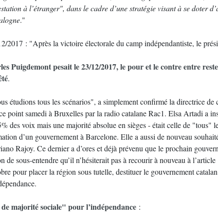
station à l’étranger", dans le cadre d’une stratégie visant à se doter d
alogne
."
2/2017 : "Après la victoire électorale du camp indépendantiste, le préside
les Puigdemont pesait le 23/12/2017, le pour et le contre entre rest
êté
.
us étudions tous les scénarios", a simplement confirmé la directrice de
ce point samedi à Bruxelles par la radio catalane Rac1. Elsa Artadi a insi
% des voix mais une majorité absolue en sièges - était celle de "tous" le
mation d’un gouvernement à Barcelone. Elle a aussi de nouveau souhait
iano Rajoy. Ce dernier a d’ores et déjà prévenu que le prochain gouvern
n de sous-entendre qu’il n’hésiterait pas à recourir à nouveau à l’article 
bre pour placer la région sous tutelle, destituer le gouvernement catala
ndépendance.
 de majorité sociale" pour l’indépendance
: