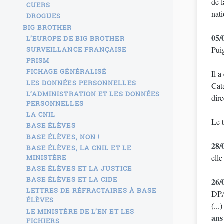
de l
CUERS
nati
DROGUES
BIG BROTHER
05/
L’EUROPE DE BIG BROTHER
Puig
SURVEILLANCE FRANÇAISE
PRISM
FICHAGE GÉNÉRALISÉ
Il a
LES DONNÉES PERSONNELLES
Cat
L’ADMINISTRATION ET LES DONNÉES
dir
PERSONNELLES
LA CNIL
Le t
BASE ÉLÈVES
BASE ÉLÈVES, NON !
28/
BASE ÉLÈVES, LA CNIL ET LE
elle
MINISTÈRE
BASE ÉLÈVES ET LA JUSTICE
BASE ÉLÈVES ET LA CIDE
26/
LETTRES DE RÉFRACTAIRES À BASE
DPA
ÉLÈVES
(...
LE MINISTÈRE DE L’EN ET LES
ans
FICHIERS