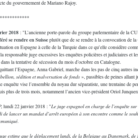
ecte du gouvernement de Mariano Rajoy.
************
rier 2018
: "L’ancienne porte-parole du groupe parlementaire de la C
féré se rendre en Suisse
plutôt que de se rendre à la convocation de l
situation en Espagne à celle de la Turquie dans ce qu’elle considère co
) la responsable juge excessives les enquêtes policières et judiciaires et 
e dans la tentative de sécession du mois d’octobre en Catalogne.
quittant l’Espagne, Anna Gabriel, marche dans les pas de cinq autres ind
ébellion, sédition et malversation de fonds
», passibles de peines allant 
te enquête vise l’ensemble du noyau dur séparatiste, une trentaine de pe
uis plus de trois mois, notamment l’ancien vice-président Oriol Junquer
, lundi 22 janvier 2018 : "
Le juge espagnol en charge de l’enquête sur
di de lancer un mandat d’arrêt européen à son encontre comme le souh
muniqué.
juge estime que le déplacement lundi, de la Belgique au Danemark, de