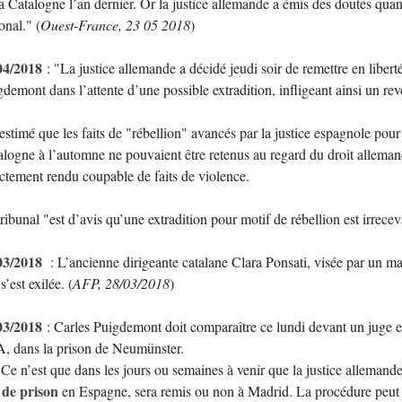
a Catalogne l’an dernier. Or la justice allemande a émis des doutes quant
onal." (
Ouest-France, 23 05 2018
)
04/2018
: "La justice allemande a décidé jeudi soir de remettre en libert
demont dans l’attente d’une possible extradition, infligeant ainsi un reve
 estimé que les faits de "rébellion" avancés par la justice espagnole po
alogne à l’automne ne pouvaient être retenus au regard du droit alleman
ectement rendu coupable de faits de violence.
ribunal "est d’avis qu’une extradition pour motif de rébellion est irrec
03/2018
: L’ancienne dirigeante catalane Clara Ponsati, visée par un ma
 s’est exilée. (
AFP, 28/03/2018
)
03/2018
: Carles Puigdemont doit comparaître ce lundi devant un juge e
, dans la prison de Neumünster.
) Ce n’est que dans les jours ou semaines à venir que la justice alleman
 de prison
en Espagne, sera remis ou non à Madrid. La procédure peut 