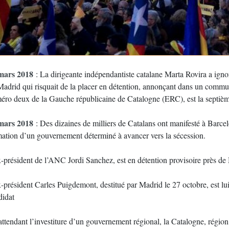
mars 2018
: La dirigeante indépendantiste catalane Marta Rovira a ign
Madrid qui risquait de la placer en détention, annonçant dans un commun
éro deux de la Gauche républicaine de Catalogne (ERC), est la septième
mars 2018
: Des dizaines de milliers de Catalans ont manifesté à Barcel
mation d’un gouvernement déterminé à avancer vers la sécession.
x-président de l’ANC Jordi Sanchez, est en détention provisoire près de
-président Carles Puigdemont, destitué par Madrid le 27 octobre, est lui a
didat
ttendant l’investiture d’un gouvernement régional, la Catalogne, région 