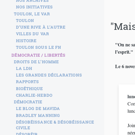
NOS ARCHIVES
NOS INITIATIVES
TOULON, LE VAR
TOULON
"Mais
D’UNE RIVE À L’AUTRE
VILLES DU VAR
HISTOIRE
"On ne sau
TOULON SOUS LE FN
l’esprit."
DÉMOCRATIE / LIBERTÉS
DROITS DE L’HOMME
Le 6 nove
LA LDH
LES GRANDES DÉCLARATIONS
RAPPORTS
BIOÉTHIQUE
CHARLIE-HEBDO
lun
DÉMOCRATIE
Com
LE BLOG DE MAVIDA
lund
BRADLEY MANNING
DÉSOBÉISSANCE & DÉSOBÉISSANCE
Joi
CIVILE
née
DÉSOBÉIR