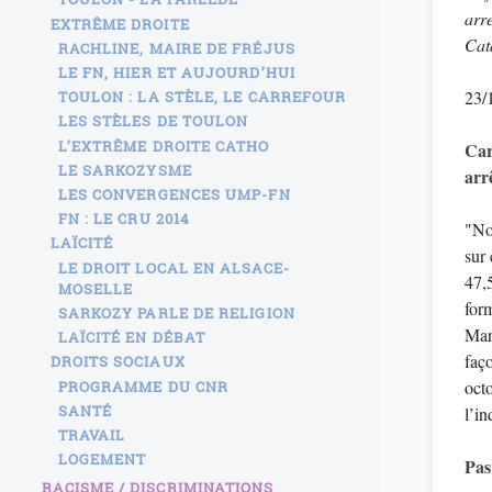
arre
EXTRÊME DROITE
Cat
RACHLINE, MAIRE DE FRÉJUS
LE FN, HIER ET AUJOURD’HUI
23/1
TOULON : LA STÈLE, LE CARREFOUR
LES STÈLES DE TOULON
L’EXTRÊME DROITE CATHO
Car
LE SARKOZYSME
arr
LES CONVERGENCES UMP-FN
FN : LE CRU 2014
"No
LAÏCITÉ
sur 
LE DROIT LOCAL EN ALSACE-
47,5
MOSELLE
for
SARKOZY PARLE DE RELIGION
Mar
LAÏCITÉ EN DÉBAT
faço
DROITS SOCIAUX
octo
PROGRAMME DU CNR
SANTÉ
l’i
TRAVAIL
LOGEMENT
Pas
RACISME / DISCRIMINATIONS