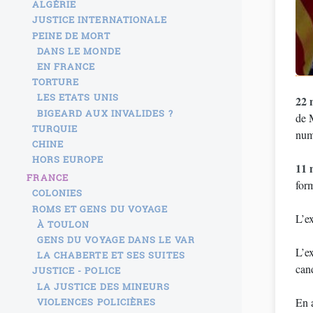
ALGÉRIE
JUSTICE INTERNATIONALE
PEINE DE MORT
DANS LE MONDE
EN FRANCE
TORTURE
LES ETATS UNIS
22 
BIGEARD AUX INVALIDES ?
de 
TURQUIE
num
CHINE
HORS EUROPE
11 
FRANCE
for
COLONIES
ROMS ET GENS DU VOYAGE
L’e
À TOULON
GENS DU VOYAGE DANS LE VAR
L’ex
LA CHABERTE ET SES SUITES
can
JUSTICE - POLICE
LA JUSTICE DES MINEURS
En a
VIOLENCES POLICIÈRES