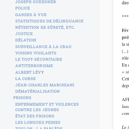
JOSEPH GUERDNER
dir
POLICE
GARDES À VUE
***
STATISTIQUES DE DÉLINQUANCE
RÉTENTION DE SÛRETÉ, ETC.
Fév
JUSTICE
pré
DÉLATION
la 
SURVEILLANCE À LA CRAU
(...
VOISINS VIGILANTS
rôl
LE TOUT-SÉCURITAIRE
En 
ANTITERRORISME
«
r
ALBERT LÉVY
Cet
LA CORSE
dep
JEAN-CHARLES MARCHIANI
DÉMATÉRIALISATION
PRISONS
AFP
ENFERMEMENT ET VIOLENCES
lun
CONTRE LES JEUNES
com
ÉTAT DES PRISONS
LES LONGUES PEINES
Le 
TOULON - LA FARLÈDE