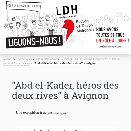
Accueil
>
Thématiques
>
Toulon Métropole
>
la section LDH de Toulon
>
rencontres à Toulon
autour d’Abd el-Kader
>
“Abd el-Kader, héros des deux rives” à Avignon
“Abd el-Kader, héros des
deux rives” à Avignon
Une exposition à ne pas manquer :