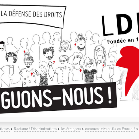
tiques
>
Racisme / Discriminations
>
les étrangers
>
comment vivent-ils en France ?