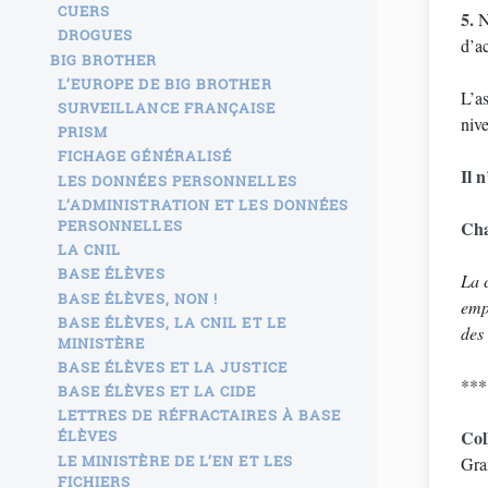
CUERS
5.
N
DROGUES
d’a
BIG BROTHER
L’EUROPE DE BIG BROTHER
L’as
SURVEILLANCE FRANÇAISE
nive
PRISM
FICHAGE GÉNÉRALISÉ
Il 
LES DONNÉES PERSONNELLES
L’ADMINISTRATION ET LES DONNÉES
PERSONNELLES
Cha
LA CNIL
BASE ÉLÈVES
La c
BASE ÉLÈVES, NON !
emp
BASE ÉLÈVES, LA CNIL ET LE
des 
MINISTÈRE
BASE ÉLÈVES ET LA JUSTICE
***
BASE ÉLÈVES ET LA CIDE
LETTRES DE RÉFRACTAIRES À BASE
Col
ÉLÈVES
LE MINISTÈRE DE L’EN ET LES
Gra
FICHIERS