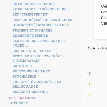
LE FICHAGE DES JEUNES
Col
LE FICHAGE DES DÉCROCHEURS
Lou
LES “COMPÉTENCES”
Cot
LES “ENQUÊTES” SUR LES JEUNES
Vil
UNE SOCIÉTÉ DE SURVEILLANCE
FICHIERS ET FICHAGES
LE SECRET DÉFENSE
LES FICHIERS DE POLICE : STIC,
JUDEX ...
A voir : sur le 
FICHAGE ADN - FNAEG
TESTS ADN POUR CONTRÔLER
L’IMMIGRATION
BIOMÉTRIE
VIDÉOSURVEILLANCE
1
[
]
PSYCHIATRIE
LOI DE “PRÉVENTION” DE LA
2
[
]
DÉLINQUANCE
EDVIGE ET CRISTINA
3
[
]
INTERNATIONAL
L’EUROPE